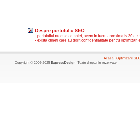
Despre portofoliu SEO
- portofoliul nu este complet, avem in lucru aproximativ 30 de s
- exista clineti care au dorit confidentialitate pentru optimizarile
Acasa
|
Optimizare SE
Copyright © 2006-2025
ExpressDesign
. Toate drepturile rezervate.